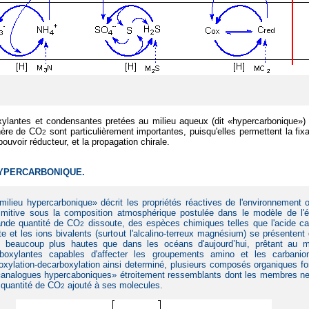
xylantes et condensantes pretées au milieu aqueux (dit «hypercarbonique»)
hère de CO
sont particulièrement importantes, puisqu'elles permettent la fix
2
ouvoir réducteur, et la propagation chirale.
YPERCARBONIQUE.
milieu hypercarbonique» décrit les propriétés réactives de l'environnement 
rimitive sous la composition atmosphérique postulée dans le modèle de l'
ande quantité de CO
dissoute, des espèces chimiques telles que l'acide ca
2
ate et les ions bivalents (surtout l'alcalino-terreux magnésium) se présenten
s beaucoup plus hautes que dans les océans d'aujourd’hui, prêtant au m
rboxylantes capables d'affecter les groupements amino et les carbani
rboxylation-decarboxylation ainsi determiné, plusieurs composés organiques f
«
analogues hypercaboniques
»
étroitement ressemblants dont les membres ne 
 quantité de CO
ajouté à ses molecules.
2