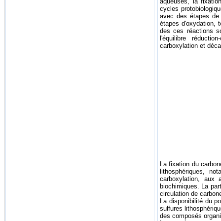
aqueuses, la fixati
cycles protobiologiq
avec des étapes de r
étapes d'oxydation,
des ces réactions s
l'équilibre réducti
carboxylation et déca
La fixation du carbon
lithosphériques, not
carboxylation, aux 
biochimiques. La part
circulation de carbon
La disponibilité du p
sulfures lithosphériq
des composés organi