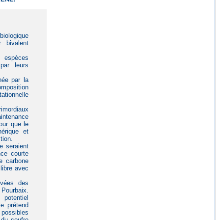
biologique
 bivalent
s espèces
par leurs
née par la
omposition
ationnelle
imordiaux
intenance
our que le
érique et
tion.
e seraient
nce courte
e carbone
libre avec
ivées des
 Pourbaix.
potentiel
le prétend
s possibles
 du soufre