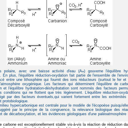
s polaire, avec une baisse activité d'eau (A
) gouverne l'équilibre hyd
w
. En plus, l'équilibre réduction-oxydation fait partie de l'ensemble de l'env
cé entre une lithosphère qui fournit des ions réducteurs (surtout le fer et 
l'atmosphère oxygénique. Les facteurs qui déterminent l'équilibre de carbo
on et l'équilibre hydratation-déshydratation sont nommés des facteurs perm
s conditions qui ne flottent que très légèrement. L'équilibre réduction-oxyd
rigé par des facteurs éventuels,qui varient fortement entre les extrémités
t protobiologique.
ilieu hypercarbonique est centrale pour le modèle de l'écopoèse puisqu'elle 
 suggéré par le principe de la congruence, la relevance biologique des réa
et de décarboxylation, et les évidences géologiques d'une paléoatmosphère 
e carbone est exceptionellement stable vis-à-vis la réaction de réduction da