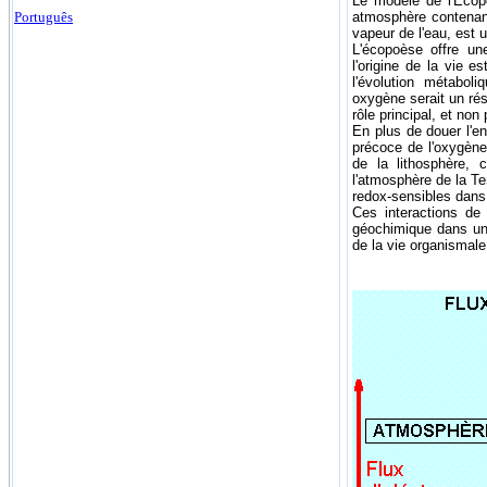
Le modèle de l'Écopo
atmosphère contenant
Português
vapeur de l'eau, est u
L'écopoèse offre un
l'origine de la vie e
l'évolution métaboli
oxygène serait un rés
rôle principal, et no
En plus de douer l'e
précoce de l'oxygène 
de la lithosphère, 
l'atmosphère de la Te
redox-sensibles dans
Ces interactions de
géochimique dans un 
de la vie organismale