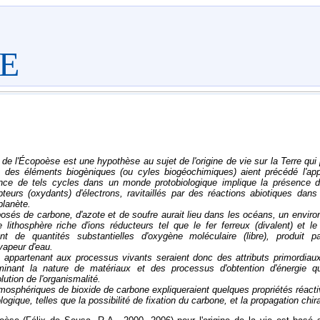
E
de l'Écopoèse est une hypothèse au sujet de l'origine de vie sur la Terre qui
 des éléments biogèniques (ou cyles biogéochimiques) aient précédé l'ap
ence de tels cycles dans un monde protobiologique implique la présence d
pteurs (oxydants) d'électrons, ravitaillés par des réactions abiotiques dans
planète.
sés de carbone, d'azote et de soufre aurait lieu dans les océans, un envi
lithosphère riche d'ions réducteurs tel que le fer ferreux (divalent) et le
t de quantités substantielles d'oxygène moléculaire (libre), produit p
vapeur d'eau.
x appartenant aux processus vivants seraient donc des attributs primordiau
minant la nature de matériaux et des processus d'obtention d'énergie qu
lution de l'organismalité.
mosphériques de bioxide de carbone expliqueraient quelques propriétés réacti
gique, telles que la possibilité de fixation du carbone, et la propagation chira