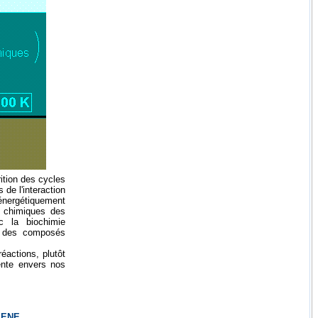
rition des cycles
de l'interaction
 énergétiquement
t chimiques des
c la biochimie
ue des composés
réactions, plutôt
ente envers nos
ENE.