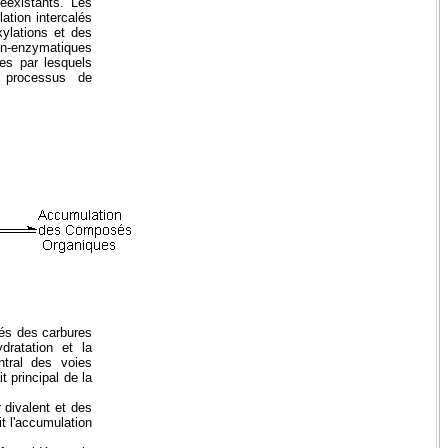
éexistants. Les
ation intercalés
ylations et des
on-enzymatiques
es par lesquels
ux processus de
vés des carbures
ydratation et la
ntral des voies
 principal de la
 divalent et des
t l'accumulation