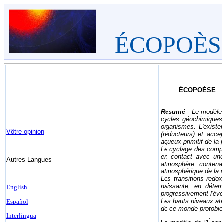
ÉCOPOÈS
ÉCOPOÈSE
.
Resumé
- Le modèle 
cycles géochimiques
organismes. L'exist
Vôtre opinion
(réducteurs) et acce
aqueux primitif de la 
Le cyclage des compo
en contact avec une 
Autres Langues
atmosphère contenan
atmosphérique de la 
Les transitions redo
naissante, en déter
English
progressivement l'évo
Les hauts niveaux at
Español
de ce monde protobiolo
Interlingua