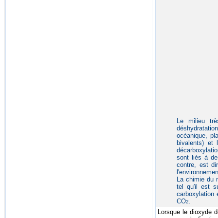
Le milieu trè
déshydratation
océanique, pla
bivalents) et 
décarboxylati
sont liés à de
contre, est di
l'environnemen
La chimie du m
tel qu'il est
carboxylation 
CO
.
2
Lorsque le dioxyde d