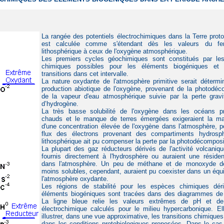
La rangée des potentiels électrochimiques dans la Terre proto
est calculée comme s'étendant dès les valeurs du fer
lithosphérique à ceux de l'oxygène atmosphérique.
Les premiers cycles géochimiques sont constitués par le
chimiques possibles pour les éléments biogéniques et 
transitions dans cet intervalle.
La nature oxydante de l'atmosphère primitive serait détermi
production abiotique de l'oxygène, provenant de la photodéc
de la vapeur d'eau atmosphérique suivie par la perte gravit
d’hydrogène.
La très basse solubilité de l'oxygène dans les océans pr
chauds et le manque de terres émergées exigeraient la ma
d'une concentration élevée de l'oxygène dans l'atmosphère, p
flux des électrons provenant des compartiments hydrosph
lithosphérique ait pu compenser la perte par la photodécomposi
La plupart des gaz réducteurs dérivés de l'activité volcaniqu
fournis directement à l'hydrosphère ou auraient une réside
dans l'atmosphère. Un peu de méthane et de monoxyde d
moins solubles, cependant, auraient pu coexister dans un équi
l'atmosphère oxydante.
Les régions de stabilité pour les espèces chimiques dér
éléments biogéniques sont tracées dans des diagrammes de
La ligne bleue relie les valeurs extrêmes de pH et de 
électrochimique calculés pour le milieu hypercarbonique. El
illustrer, dans une vue approximative, les transitions chimique
dans les conditions protobiologiques proposées. Dans le cas