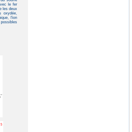
vec le fer
e les deux
us oxydée,
que, l'ion
 possibles