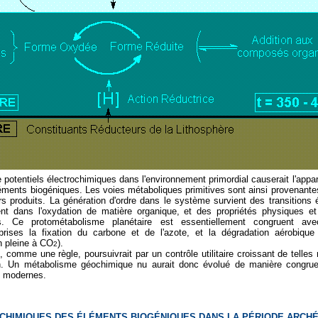
e potentiels électrochimiques dans l'environnement primordial causerait l'appa
ments biogéniques. Les voies métaboliques primitives sont ainsi provenantes 
rs produits. La génération d'ordre dans le système survient des transitions
nt dans l'oxydation de matière organique, et des propriétés physiques e
. Ce protométabolisme planétaire est essentiellement congruent ave
mprises la fixation du carbone et de l'azote, et la dégradation aérobiq
n pleine à CO
).
2
, comme une règle, poursuivrait par un contrôle utilitaire croissant de telles 
on. Un métabolisme géochimique nu aurait donc évolué de manière congru
 modernes.
CHIMIQUES DES ÉLÉMENTS BIOGÉNIQUES DANS LA PÉRIODE ARCHÉ