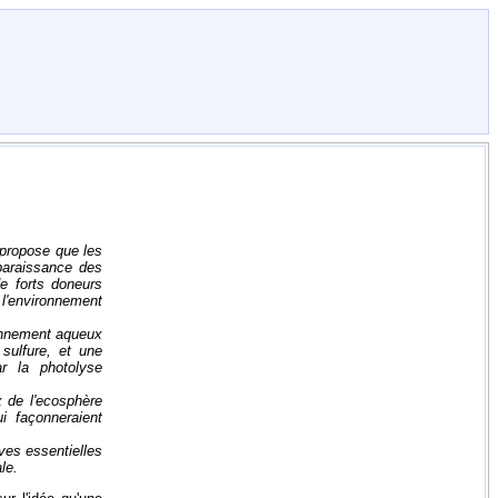
 propose que les
paraissance des
e forts doneurs
 l'environnement
ronnement aqueux
 sulfure, et une
ar la photolyse
x de l'ecosphère
i façonneraient
ves essentielles
le.