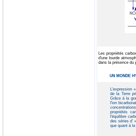
Les propriétés carbo
d'une lourde atmosp
dans la présence du p
UN MONDE H
L'expression «
de la Terre p
Grâce à la gr
l'ion bicarbon
concentration
propriétés ca
l'équilibre ca
des séries d'
que quant à la