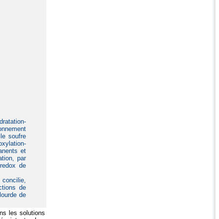
ratation-
ironnement
le soufre
xylation-
anents et
ation, par
 redox de
concilie,
ctions de
lourde de
ns les solutions