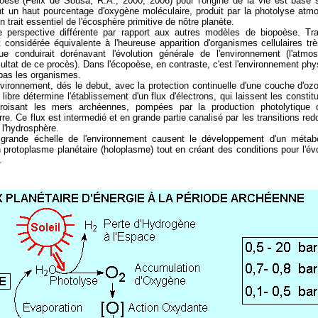
èse (Félix de Sousa, R.A., 2000, 2006) pour l'origine de la vie est basé s
 un haut pourcentage d'oxygène moléculaire, produit par la photolyse atmo
n trait essentiel de l'écosphère primitive de nôtre planète.
e perspective différente par rapport aux autres modèles de biopoèse. Trad
st considérée équivalente à l'heureuse apparition d'organismes cellulaires tr
que conduirait dorénavant l'évolution générale de l'environnement (l'atmo
ultat de ce procès). Dans l'écopoèse, en contraste, c'est l'environnement phys
n pas les organismes.
nvironnement, dés le debut, avec la protection continuelle d'une couche d'oz
libre détermine l'établissement d'un flux d'électrons, qui laissent les consti
croisant les mers archéennes, pompées par la production photolytique
rre. Ce flux est intermedié et en grande partie canalisé par les transitions r
 l'hydrosphère.
 grande échelle de l'environnement causent le développement d'un méta
protoplasme planétaire (holoplasme) tout en créant des conditions pour l'évo
.