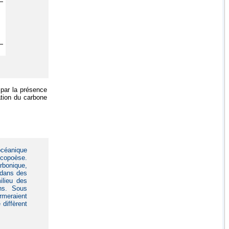
 par la présence
ation du carbone
océanique
écopoèse.
rbonique,
t dans des
ilieu des
ons. Sous
ormeraient
diffèrent