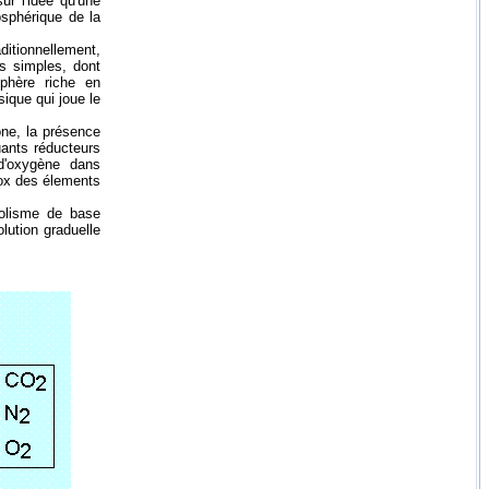
ur l'idée qu'une
sphérique de la
itionnellement,
ès simples, dont
sphère riche en
ique qui joue le
one, la présence
tuants réducteurs
 d'oxygène dans
edox des élements
bolisme de base
lution graduelle