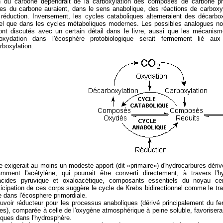
on du carbone dépendrait de la carboxylation des composés de carbone pr
ues du carbone auraient, dans le sens anabolique, des réactions de carboxyl
éduction. Inversement, les cycles cataboliques alterneraient des décarbox
 tel que dans les cycles métaboliques modernes. Les possibles analogues n
ont discutés avec un certain détail dans le livre, aussi que les mécanism
on-oxydation dans l'écosphère protobiologique serait fermement lié a
rboxylation.
e exigerait au moins un modeste apport (dit «primaire») d'hydrocarbures déri
amment l'acétylène, qui pourrait être converti directement, à travers l'h
acides pyruvique et oxaloacétique, composants essentiels du noyau ce
icipation de ces corps suggère le cycle de Krebs bidirectionnel comme le trait
e dans l'écosphere primordiale.
ouvoir réducteur pour les processus anaboliques (dérivé principalement du fer
ues), comparée à celle de l'oxygène atmosphérique à peine soluble, favoriserai
ques dans l'hydrosphère.