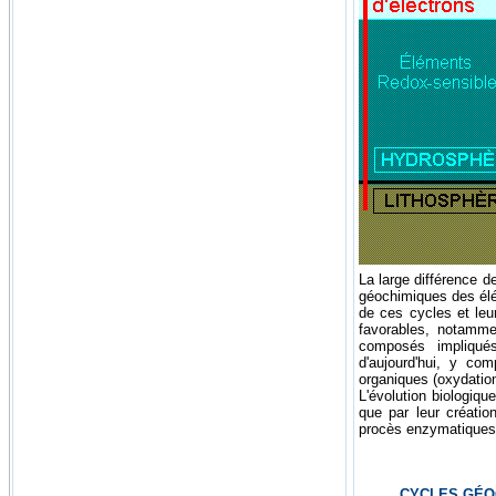
La large différence d
géochimiques des élé
de ces cycles et leu
favorables, notamme
composés impliqués
d'aujourd'hui, y co
organiques (oxydatio
L'évolution biologique
que par leur créati
procès enzymatiques
CYCLES GÉO